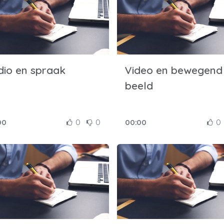
dio en spraak
Video en bewegend
beeld
00
0
0
00:00
0