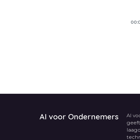
00:
AI voor Ondernemers
AI vo
geef
laag
techn