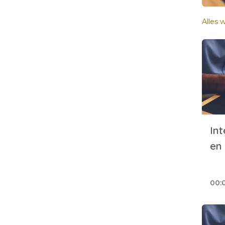
Alles
Int
en 
00: