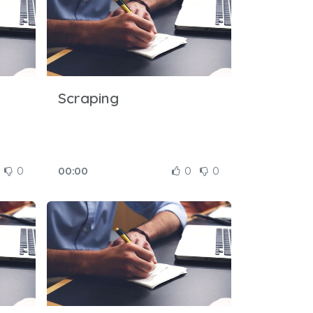
Scraping
0
00:00
0
0