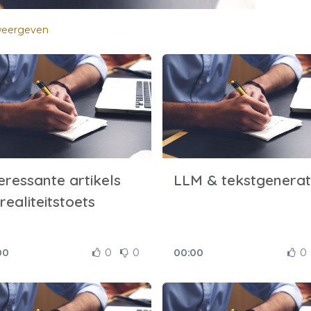
 weergeven
eressante artikels
LLM & tekstgenerat
realiteitstoets
00
0
0
00:00
0