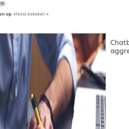
13
en op
: Meest bekeken
Chatb
aggr