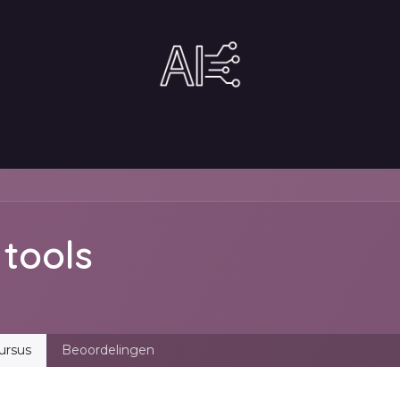
tact
Gratis tools
Shop
Tijd kopen?
 tools
ursus
Beoordelingen