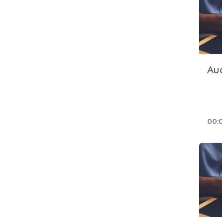
Au
00: