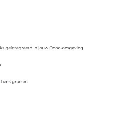
reeks geïntegreerd in jouw Odoo-omgeving
n
iotheek groeien