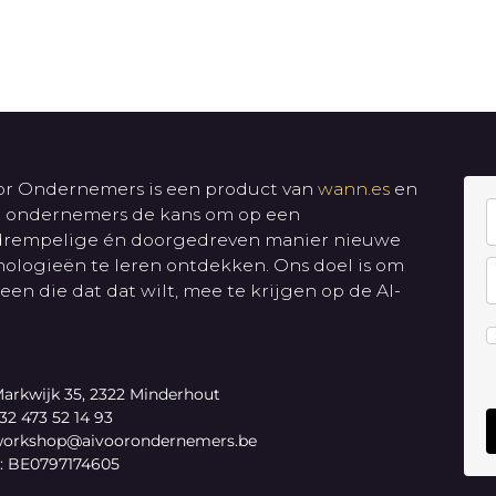
or Ondernemers is een product van
wann.es
en
t ondernemers de kans om op een
drempelige én doorgedreven manier nieuwe
ologieën te leren ontdekken. Ons doel is om
een die dat dat wilt, mee te krijgen op de AI-
arkwijk 35, 2322 Minderhout
32 473 52 14 93
orkshop@aivoorondernemers.be
 BE0797174605