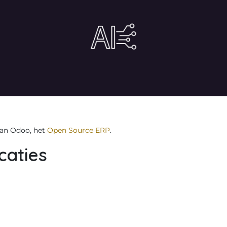
tact
Gratis tools
Shop
Tijd kopen?
van Odoo, het
Open Source ERP
.
caties