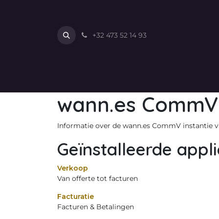
Overslaan naar inhoud
+32 473 52 14 93
Opleiding & Training
Online Cursussen
Con
wann.es CommV
Informatie over de wann.es CommV instantie 
Geïnstalleerde appli
Verkoop
Van offerte tot facturen
Facturatie
Facturen & Betalingen