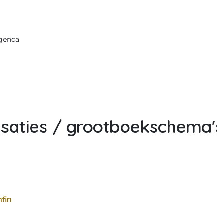
agenda
lisaties / grootboekschema'
nfin